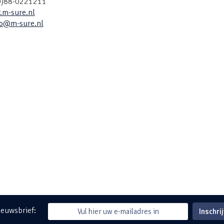
(0)88-0221211
m-sure.nl
fo@m-sure.nl
Inschri
ieuwsbrief: