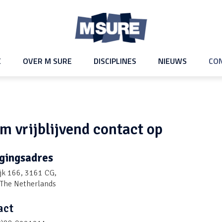
M
Sure
E
OVER M SURE
DISCIPLINES
NIEUWS
CO
m vrijblijvend contact op
gingsadres
jk 166, 3161 CG,
The Netherlands
act