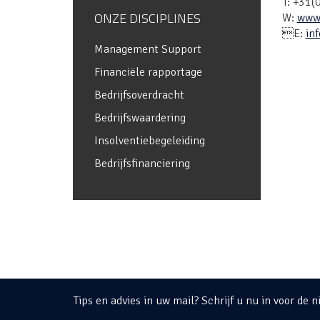
T: +31
ONZE DISCIPLINES
W:
www.
E:
in
Management Support
Financiële rapportage
Bedrijfsoverdracht
Bedrijfswaardering
Insolventiebegeleiding
Bedrijfsfinanciering
Tips en advies in uw mail? Schrijf u nu in voor de n