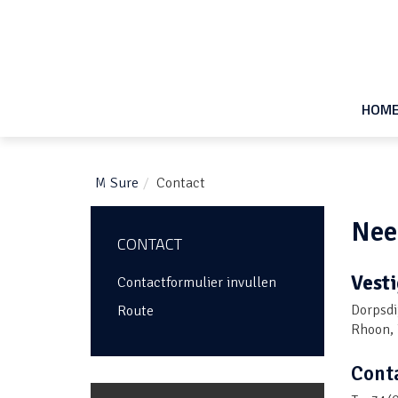
HOM
M Sure
Contact
Nee
CONTACT
Vesti
Contactformulier invullen
Dorpsdi
Route
Rhoon, 
Cont